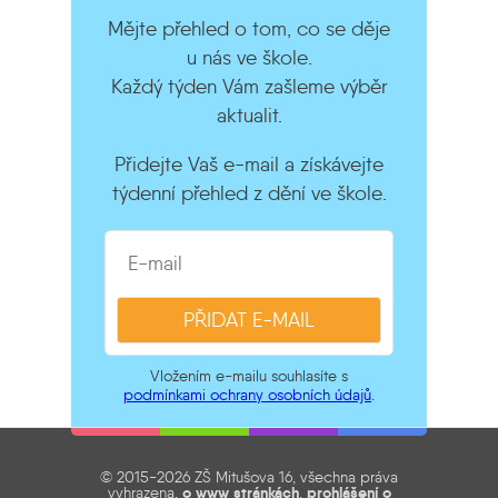
Mějte přehled o tom, co se děje
u nás ve škole.
Každý týden Vám zašleme výběr
aktualit.
Přidejte Vaš e-mail a získávejte
týdenní přehled z dění ve škole.
Vložením e-mailu souhlasíte s
podmínkami ochrany osobních údajů
.
© 2015-2026 ZŠ Mitušova 16, všechna práva
vyhrazena,
o www stránkách
,
prohlášení o