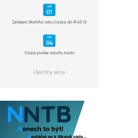
září
01
Zahájení školního roku (výuka do 8:45 h)
září
04
Výuka podle rozvrhu hodin
všechny akce