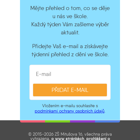
Mějte přehled o tom, co se děje
u nás ve škole.
Každý týden Vám zašleme výběr
aktualit.
Přidejte Vaš e-mail a získávejte
týdenní přehled z dění ve škole.
Vložením e-mailu souhlasíte s
podmínkami ochrany osobních údajů
.
© 2015-2026 ZŠ Mitušova 16, všechna práva
vyhrazena,
o www stránkách
,
prohlášení o