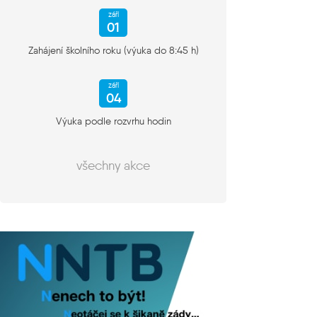
září
01
Zahájení školního roku (výuka do 8:45 h)
září
04
Výuka podle rozvrhu hodin
všechny akce