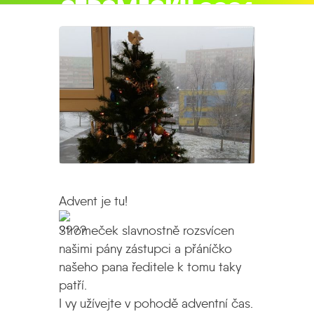
STROMEČKU 2021
rozsvícení vánočního stromečku 2021
Advent je tu!
Stromeček slavnostně rozsvícen
našimi pány zástupci a přáníčko
našeho pana ředitele k tomu taky
patří.
I vy užívejte v pohodě adventní čas.