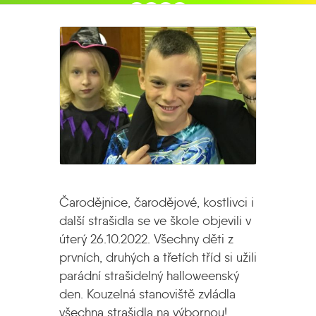
2022
halloween 1.-3.ročníky 2022
Čarodějnice, čarodějové, kostlivci i
další strašidla se ve škole objevili v
úterý 26.10.2022. Všechny děti z
prvních, druhých a
třetích tříd si užili
parádní strašidelný halloweenský
den. Kouzelná stanoviště zvládla
všechna strašidla na výbornou!